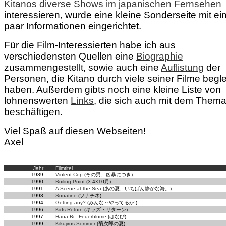
Kitanos diverse Shows im japanischen Fernsehen
interessieren, wurde eine kleine Sonderseite mit ei
paar Informationen eingerichtet.
Für die Film-Interessierten habe ich aus
verschiedensten Quellen eine
Biographie
zusammengestellt, sowie auch eine
Auflistung
der
Personen, die Kitano durch viele seiner Filme begle
haben. Außerdem gibts noch eine kleine Liste von
lohnenswerten
Links
, die sich auch mit dem Them
beschäftigen.
Viel Spaß auf diesen Webseiten!
Axel
Jahr
Filmtitel
1989
Violent Cop
(その男、凶暴につき)
1990
Boiling Point
(3-4×10月)
1991
A Scene at the Sea
(あの夏、いちばん静かな海。)
1993
Sonatine
(ソナチネ)
1994
Getting any?
(みんな～やってるか!)
1996
Kids Return
(キッズ・リターン)
1997
Hana-Bi - Feuerblume
(はなび)
1999
Kikujiros Sommer
(菊次郎の夏)