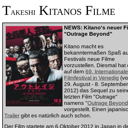
T
K
F
ITANOS
ILME
AKESHI
NEWS: Kitano's neuer Fi
"Outrage Beyond"
Kitano macht es
bekanntermaßen Spaß au
Festivals neue Filme
vorzustellen. Diesmal hat 
auf dem
69. International
Filmfestival in Venedig
(v
29. August - 8. September
2012) das Sequel zu sei
letzten Film "Outrage"
namens "
Outrage Beyond
vorgestellt. Einen japanis
Trailer
gibt es natürlich auch schon.
Der Film startete am 6.Oktober 2012 in Japan in d